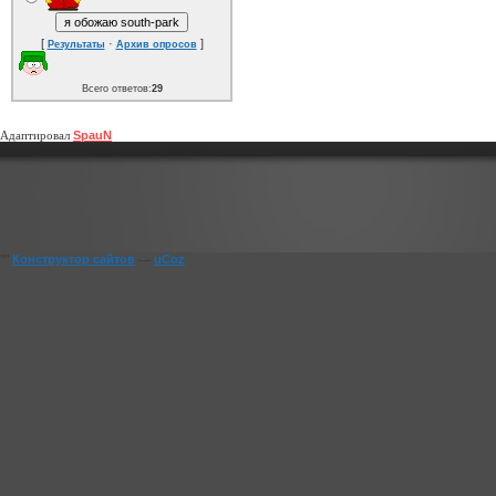
[
·
]
Результаты
Архив опросов
Всего ответов:
29
Адаптировал
SpauN
""
Конструктор сайтов
—
uCoz