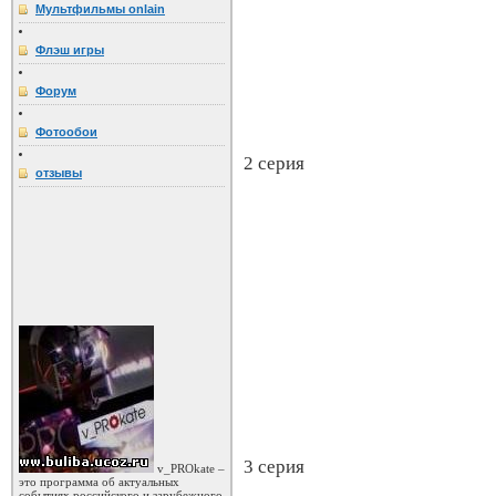
Мультфильмы onlain
Флэш игры
Форум
Фотообои
2 серия
отзывы
3 серия
v_PROkate –
это программа об актуальных
событиях российского и зарубежного