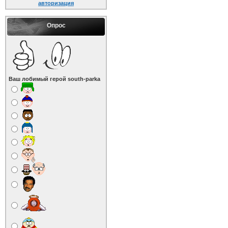
авторизация
Опрос
Ваш лобимый герой south-parka