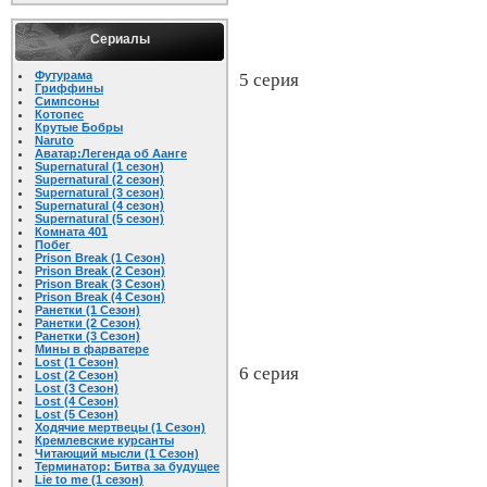
Сериалы
Футурама
5 серия
Гриффины
Симпсоны
Котопес
Крутые Бобры
Naruto
Аватар:Легенда об Аанге
Supernatural (1 сезон)
Supernatural (2 сезон)
Supernatural (3 сезон)
Supernatural (4 сезон)
Supernatural (5 сезон)
Комната 401
Побег
Prison Break (1 Cезон)
Prison Break (2 Cезон)
Prison Break (3 Cезон)
Prison Break (4 Cезон)
Ранетки (1 Сезон)
Ранетки (2 Сезон)
Ранетки (3 Сезон)
Мины в фарватере
Lost (1 Сезон)
6 серия
Lost (2 Сезон)
Lost (3 Сезон)
Lost (4 Сезон)
Lost (5 Сезон)
Ходячие мертвецы (1 Сезон)
Кремлевские курсанты
Читающий мысли (1 Сезон)
Терминатор: Битва за будущее
Lie to me (1 сезон)