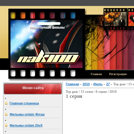
|
|
Главная
Регистрация
Главная
»
2010
»
Июль
»
27
» Top gear / 15 
Меню сайта
Top gear / 15 сезон / 6 серии / 2010
1 серия
Главная страница
Фильмы onlain Флэш
Фильмы onlain DivX