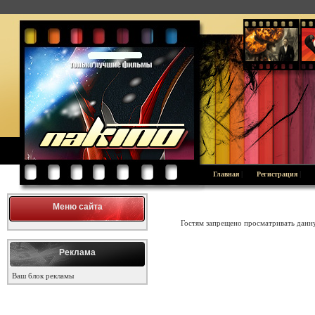
|
|
Главная
Регистрация
Меню сайта
Гостям запрещено просматривать данну
Реклама
Ваш блок рекламы