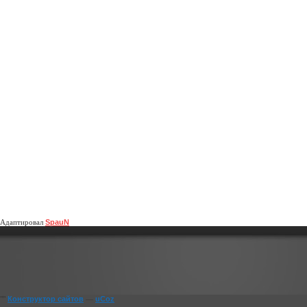
Адаптировал
SpauN
""
Конструктор сайтов
—
uCoz