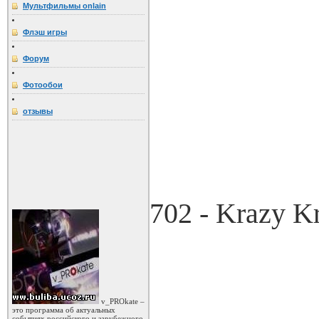
Мультфильмы onlain
Флэш игры
Форум
Фотообои
отзывы
702 - Krazy Kr
v_PROkate –
это программа об актуальных
событиях российского и зарубежного