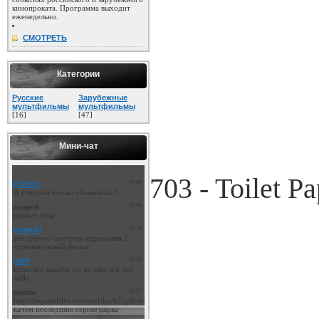
кинопроката. Программа выходит
еженедельно.
СМОТРЕТЬ
Категории
Русские
Зарубежные
мультфильмы
мультфильмы
[16]
[47]
Мини-чат
703 - Toilet Pa