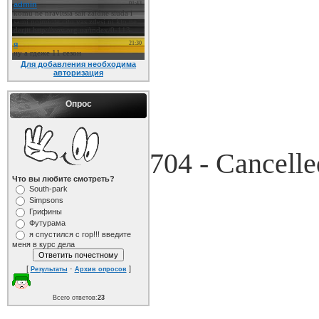
Для добавления необходима
авторизация
Опрос
704 - Cancelle
Что вы любите смотреть?
South-park
Simpsons
Грифины
Футурама
я спустился с гор!!! введите
меня в курс дела
[
·
]
Результаты
Архив опросов
Всего ответов:
23