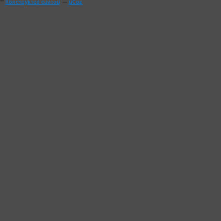
""
Конструктор сайтов
—
uCoz