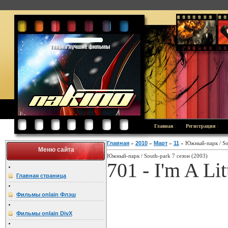
|
|
Главная
Регистрация
Главная
»
2010
»
Март
»
11
» Южный-парк / Sou
Меню сайта
Южный-парк / South-park 7 сезон (2003)
701 - I'm A Lit
Главная страница
Фильмы onlain Флэш
Фильмы onlain DivX