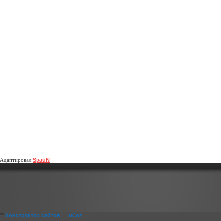
Адаптировал
SpauN
""
Конструктор сайтов
—
uCoz