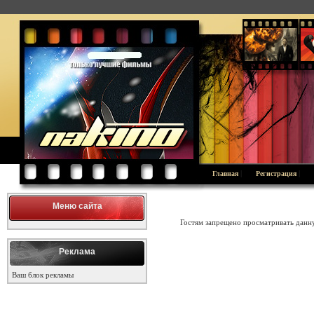
|
|
Главная
Регистрация
Меню сайта
Гостям запрещено просматривать данну
Реклама
Ваш блок рекламы