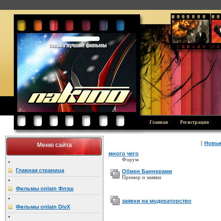
|
|
Главная
Регистрация
[
Новые
Меню сайта
много чего
Форум
Главная страница
Обмен Баннерами
Пример и заявки
Фильмы onlain Флэш
заявки на модераторство
Фильмы onlain DivX