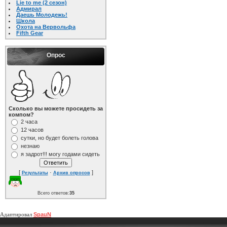
Lie to me (2 сезон)
Адмирал
Даешь Молодежь!
Школа
Охота на Вервольфа
Fifth Gear
Опрос
Сколько вы можете просидеть за
компом?
2 часа
12 часов
сутки, но будет болеть голова
незнаю
я задрот!!! могу годами сидеть
[
·
]
Результаты
Архив опросов
Всего ответов:
35
Адаптировал
SpauN