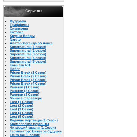
Сериалы
Футурама
Гриффины
Симпсоны
Котопес
Крутые Бобры
Naruto
Аватар:Легенда об Аанге
Supernatural (1 сезон)
Supernatural (2 сезон)
Supernatural (3 сезон)
Supernatural (4 сезон)
Supernatural (5 сезон)
Комната 401
Побег
Prison Break (1 Cезон)
Prison Break (2 Cезон)
Prison Break (3 Cезон)
Prison Break (4 Cезон)
Ранетки (1 Сезон)
Ранетки (2 Сезон)
Ранетки (3 Сезон)
Мины в фарватере
Lost (1 Сезон)
Lost (2 Сезон)
Lost (3 Сезон)
Lost (4 Сезон)
Lost (5 Сезон)
Ходячие мертвецы (1 Сезон)
Кремлевские курсанты
Читающий мысли (1 Сезон)
Терминатор: Битва за будущее
Lie to me (1 сезон)