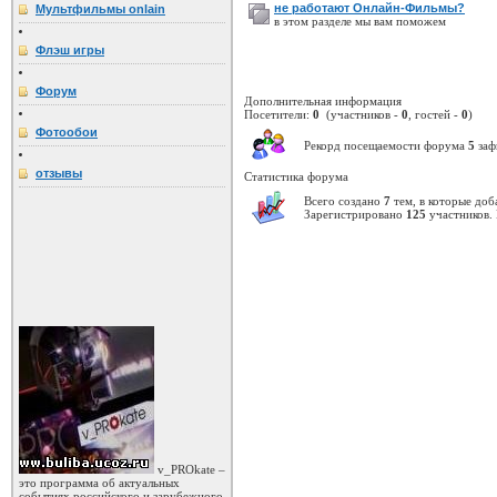
не работают Онлайн-Фильмы?
Мультфильмы onlain
в этом разделе мы вам поможем
Флэш игры
Форум
Дополнительная информация
Посетители:
0
(участников -
0
, гостей -
0
)
Фотообои
Рекорд посещаемости форума
5
заф
отзывы
Статистика форума
Всего создано
7
тем, в которые до
Зарегистрировано
125
участников.
v_PROkate –
это программа об актуальных
событиях российского и зарубежного