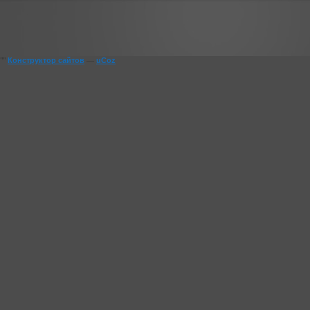
""
Конструктор сайтов
—
uCoz