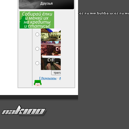
Друзья
[
·
]
Результаты
Архив опросов
Всего ответов:
10
Статистика
Онлайн всего:
1
Гостей:
1
Пользователей:
0