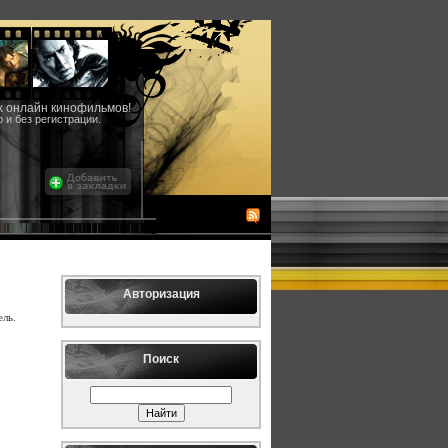
counter-strike и
многе другое
Mosan.ru-портал
Москвы
Fin1.ru-
Недвижимость
Москвы
Создание сайтов
Оптимизация
х онлайн кинофильмов!
сайтов
и без регистрации.
Форум Москва
Раскрутка сайта
Регистрация в
системе.
http://websurf.ru/?
ref=57319
Опрос
Авторизация
ль.
Ваша любимая карта
Поиск