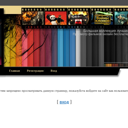
Большая коллекция лучши
Просмотр фильмов онлайн бесплатно 
|
|
Главная
Регистрация
Вход
стям запрещено просматривать данную страницу, пожалуйста войдите на сайт как пользовате
[
]
ВХОД