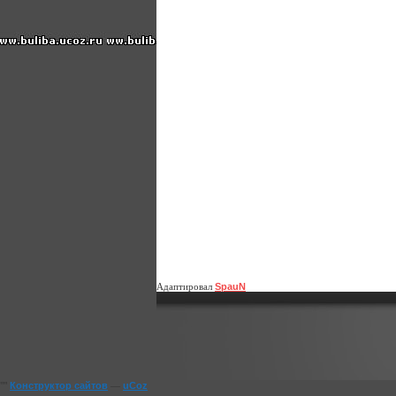
Адаптировал
SpauN
""
Конструктор сайтов
—
uCoz