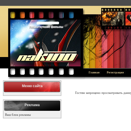
|
|
Главная
Регистрация
Меню сайта
Гостям запрещено просматривать данну
Реклама
Ваш блок рекламы