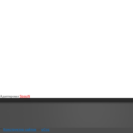
Адаптировал
SpauN
""
Конструктор сайтов
—
uCoz