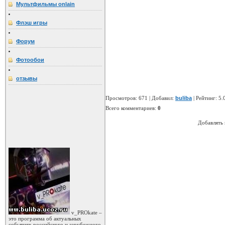
Мультфильмы onlain
Флэш игры
Форум
Фотообои
отзывы
Просмотров
: 671 |
Добавил
:
buliba
|
Рейтинг
: 5.
Всего комментариев
:
0
Добавлять 
v_PROkate –
это программа об актуальных
событиях российского и зарубежного