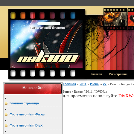
|
|
Главная
Регистрация
Главная
»
2011
»
Июнь
»
27
» Ранго / Rango /
Меню сайта
Ранго / Rango / 2011 / DVDRip
для просмотра используйте
DivXWe
Главная страница
Фильмы onlain Флэш
Фильмы onlain DivX