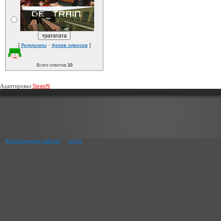
[
·
]
Результаты
Архив опросов
Всего ответов:
10
Адаптировал
SpauN
""
Конструктор сайтов
—
uCoz