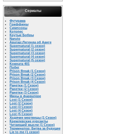
Сериалы
Футурама
Гриффины
Симпсоны
Котопес
Крутые Бобры
Naruto
Аватар:Легенда об Аанге
Supernatural (1 сезон)
Supernatural (2 сезон)
Supernatural (3 сезон)
Supernatural (4 сезон)
Supernatural (5 сезон)
Комната 401
Побег
Prison Break (1 Cезон)
Prison Break (2 Cезон)
Prison Break (3 Cезон)
Prison Break (4 Cезон)
Ранетки (1 Сезон)
Ранетки (2 Сезон)
Ранетки (3 Сезон)
Мины в фарватере
Lost (1 Сезон)
Lost (2 Сезон)
Lost (3 Сезон)
Lost (4 Сезон)
Lost (5 Сезон)
Ходячие мертвецы (1 Сезон)
Кремлевские курсанты
Читающий мысли (1 Сезон)
Терминатор: Битва за будущее
Lie to me (1 сезон)