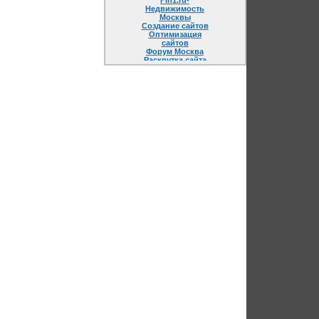
Москвы
Fin1.ru-
Недвижимость
Москвы
Создание сайтов
Оптимизация
сайтов
Форум Москва
Раскрутка сайта
Регистрация в
системе.
http://websurf.ru/?
ref=57319