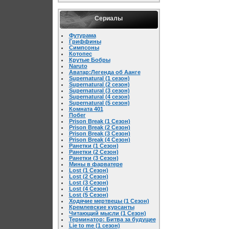
Сериалы
Футурама
Гриффины
Симпсоны
Котопес
Крутые Бобры
Naruto
Аватар:Легенда об Аанге
Supernatural (1 сезон)
Supernatural (2 сезон)
Supernatural (3 сезон)
Supernatural (4 сезон)
Supernatural (5 сезон)
Комната 401
Побег
Prison Break (1 Cезон)
Prison Break (2 Cезон)
Prison Break (3 Cезон)
Prison Break (4 Cезон)
Ранетки (1 Сезон)
Ранетки (2 Сезон)
Ранетки (3 Сезон)
Мины в фарватере
Lost (1 Сезон)
Lost (2 Сезон)
Lost (3 Сезон)
Lost (4 Сезон)
Lost (5 Сезон)
Ходячие мертвецы (1 Сезон)
Кремлевские курсанты
Читающий мысли (1 Сезон)
Терминатор: Битва за будущее
Lie to me (1 сезон)