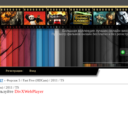
Большая коллекция лучших онлайн кин
Просмотр фильмов онлайн бесплатно и без регистр
|
|
Регистрация
Вход
27
» Форсаж 5 / Fast Five (HDCam) / 2011 / TS
m) / 2011 / TS
льзуйте
DivXWebPlayer