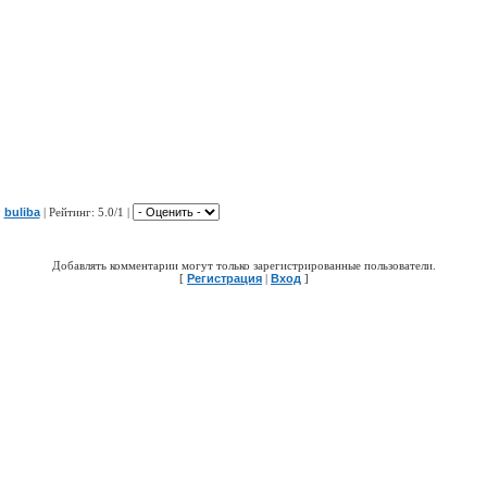
:
buliba
|
Рейтинг
: 5.0/1 |
Добавлять комментарии могут только зарегистрированные пользователи.
[
Регистрация
|
Вход
]