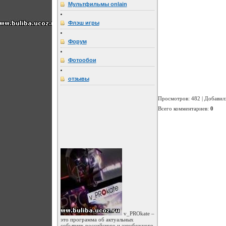
Мультфильмы onlain
Флэш игры
Форум
Фотообои
отзывы
Просмотров
: 482 |
Добавил
Всего комментариев
:
0
v_PROkate –
это программа об актуальных
событиях российского и зарубежного