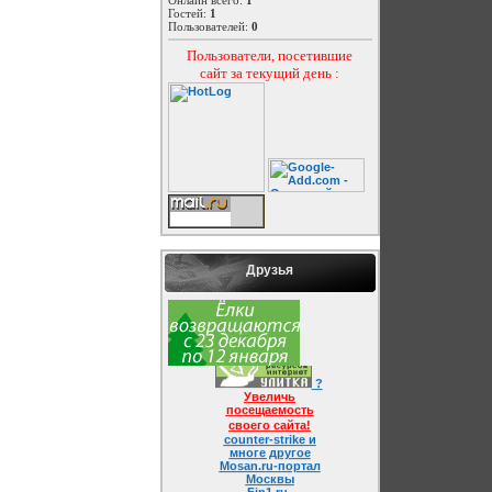
Гостей:
1
Пользователей:
0
Пользователи, посетившие
сайт за текущий день :
Друзья
?
Увеличь
посещаемость
своего сайта!
counter-strike и
многе другое
Mosan.ru-портал