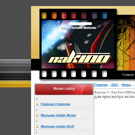
Главная
Главная
»
2011
»
Июнь
»
Меню сайта
Форсаж 5 / Fast Five (HDCa
для просмотра испо
Главная страница
Фильмы onlain Флэш
Фильмы onlain DivX