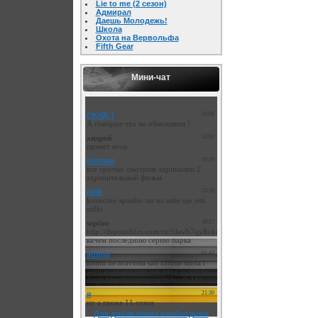
Lie to me (2 сезон)
Адмирал
Даешь Молодежь!
Школа
Охота на Вервольфа
Fifth Gear
Мини-чат
Для добавления необходима