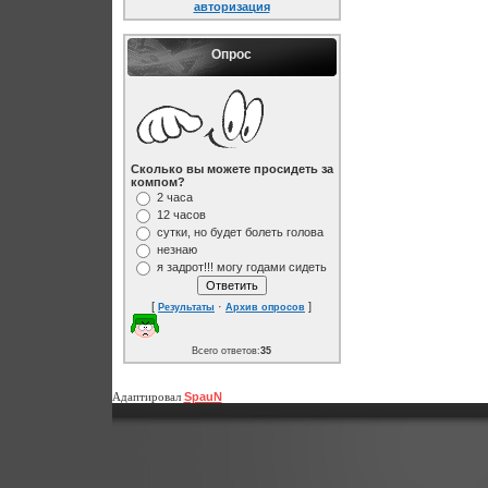
авторизация
Опрос
Сколько вы можете просидеть за
компом?
2 часа
12 часов
сутки, но будет болеть голова
незнаю
я задрот!!! могу годами сидеть
[
·
]
Результаты
Архив опросов
Всего ответов:
35
Адаптировал
SpauN