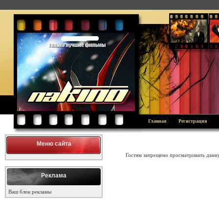
|
|
Главная
Регистрация
Меню сайта
Гостям запрещено просматривать данну
Реклама
Ваш блок рекламы